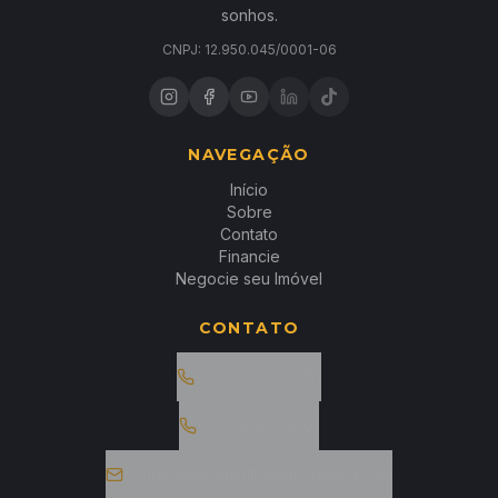
sonhos.
CNPJ: 12.950.045/0001-06
NAVEGAÇÃO
Início
Sobre
Contato
Financie
Negocie seu Imóvel
CONTATO
(73) 99966-9751
(73) 98120-9601
contato@slconsultoriaimobiliaria.com