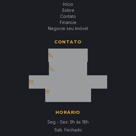
Início
Sobre
Contato
Financie
Negocie seu Imóvel
CONTATO
(73) 99966-9751
(73) 98120-9601
contato@slconsultoriaimobiliaria.com
Arraial d'Ajuda — BA
HORÁRIO
Seg - Sex: 9h às 18h
Sab. Fechado